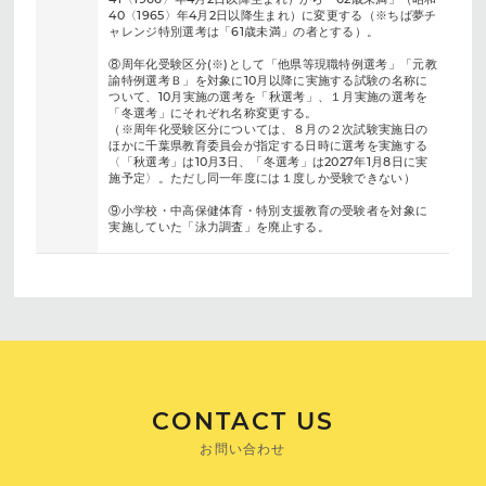
40〈1965〉年4月2日以降生まれ）に変更する（※ちば夢チ
ャレンジ特別選考は「61歳未満」の者とする）。
⑧周年化受験区分(※)として「他県等現職特例選考」「元教
諭特例選考Ｂ」を対象に10月以降に実施する試験の名称に
ついて、10月実施の選考を「秋選考」、１月実施の選考を
「冬選考」にそれぞれ名称変更する。
（※周年化受験区分については、８月の２次試験実施日の
ほかに千葉県教育委員会が指定する日時に選考を実施する
〈「秋選考」は10月3日、「冬選考」は2027年1月8日に実
施予定〉。ただし同一年度には１度しか受験できない）
⑨小学校・中高保健体育・特別支援教育の受験者を対象に
実施していた「泳力調査」を廃止する。
CONTACT US
お問い合わせ