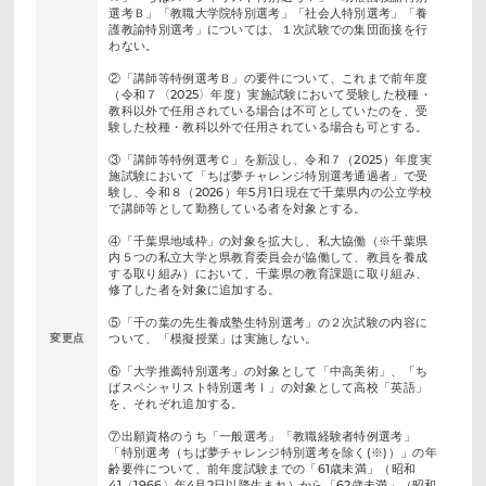
選考Ｂ」「教職大学院特別選考」「社会人特別選考」「養
護教諭特別選考」については、１次試験での集団面接を行
わない。
②「講師等特例選考Ｂ」の要件について、これまで前年度
（令和７〈2025〉年度）実施試験において受験した校種・
教科以外で任用されている場合は不可としていたのを、受
験した校種・教科以外で任用されている場合も可とする。
③「講師等特例選考Ｃ」を新設し、令和７（2025）年度実
施試験において「ちば夢チャレンジ特別選考通過者」で受
験し、令和８（2026）年5月1日現在で千葉県内の公立学校
で講師等として勤務している者を対象とする。
④「千葉県地域枠」の対象を拡大し、私大協働（※千葉県
内５つの私立大学と県教育委員会が協働して、教員を養成
する取り組み）において、千葉県の教育課題に取り組み、
修了した者を対象に追加する。
⑤「千の葉の先生養成塾生特別選考」の２次試験の内容に
変更点
ついて、「模擬授業」は実施しない。
⑥「大学推薦特別選考」の対象として「中高美術」、「ち
ばスペシャリスト特別選考Ⅰ」の対象として高校「英語」
を、それぞれ追加する。
⑦出願資格のうち「一般選考」「教職経験者特例選考」
「特別選考（ちば夢チャレンジ特別選考を除く(※)）」の年
齢要件について、前年度試験までの「61歳未満」（昭和
41〈1966〉年4月2日以降生まれ）から「62歳未満」（昭和