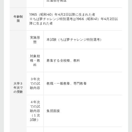
出書類を郵送
1965（昭和40）年4月2日以降に生まれた者
年齢制
※ちば夢チャレンジ特別選考は1966（昭和41）年4月2日以
限
降に生まれた者
実施形
本試験（ちば夢チャレンジ特別選考）
態
対象校
種・教
募集する全校種、教科
科
３年次
での試
教職・一般教養、専門教養
大学３
年次で
験内容
の受験
４年次
での試
験内容
集団面接
（１次
試験）