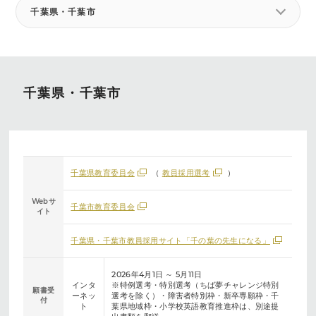
千葉県・千葉市
千葉県・千葉市
千葉県教育委員会
（
教員採用選考
）
Webサ
千葉市教育委員会
イト
千葉県・千葉市教員採用サイト「千の葉の先生になる」
2026年4月1日 ～ 5月11日
インタ
※特例選考・特別選考（ちば夢チャレンジ特別
願書受
ーネッ
選考を除く）・障害者特別枠・新卒専願枠・千
付
ト
葉県地域枠・小学校英語教育推進枠は、別途提