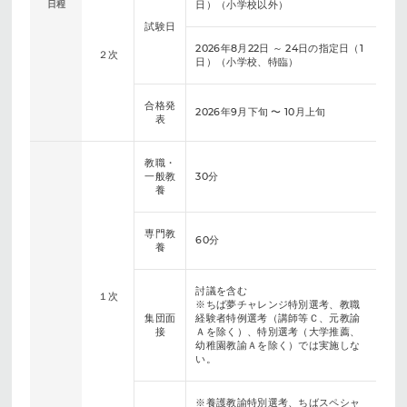
日程
日）（小学校以外）
試験日
2026年8月22日 ～ 24日の指定日（1
２次
日）（小学校、特臨）
合格発
2026年9月下旬 〜 10月上旬
表
教職・
一般教
30分
養
専門教
60分
養
討議を含む
１次
※ちば夢チャレンジ特別選考、教職
集団面
経験者特例選考（講師等Ｃ、元教諭
接
Ａを除く）、特別選考（大学推薦、
幼稚園教諭Ａを除く）では実施しな
い。
※養護教諭特別選考、ちばスペシャ