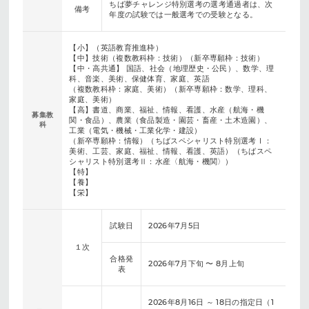
ちば夢チャレンジ特別選考の選考通過者は、次
備考
年度の試験では一般選考での受験となる。
【小】（英語教育推進枠）
【中】技術（複数教科枠：技術）（新卒専願枠：技術）
【中・高共通】 国語、社会（地理歴史・公民）、数学、理
科、音楽、美術、保健体育、家庭、英語
（複数教科枠：家庭、美術）（新卒専願枠：数学、理科、
家庭、美術）
【高】書道、商業、福祉、情報、看護、水産（航海・機
募集教
関・食品）、農業（食品製造・園芸・畜産・土木造園）、
科
工業（電気・機械・工業化学・建設）
（新卒専願枠：情報）（ちばスペシャリスト特別選考Ⅰ：
美術、工芸、家庭、福祉、情報、看護、英語）（ちばスペ
シャリスト特別選考Ⅱ：水産〈航海・機関〉）
【特】
【養】
【栄】
試験日
2026年7月5日
１次
合格発
2026年7月下旬 〜 8月上旬
表
2026年8月16日 ～ 18日の指定日（1