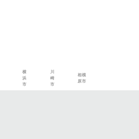
横
川
相模
浜
崎
原市
市
市