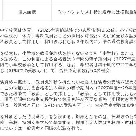
個人面接
※スペシャリスト特別選考には模擬授
中学校保健体育」（2025年実施試験での志願倍率13.33倍。小学校
小学校の「体育」専科教員としての採用を可能とする併願受験を認め
科教員として採用し、採用後おおむね３年以内に大学の通信教育課
を拡大し、小学校の教員免許状を持たない者でも「中学校」または
を認める。この制度による合格者は３年間の猶予期間内（2027年度
階で小学校教諭として採用する。なお、希望者は猶予期間中に中学
じ（SPI3での受験も可）で、合格予定者数は40名程度。
験資格を拡大し、教員免許状を持たない社会人経験者の受験を認め
、この制度による合格者は３年間の猶予期間内（2027年度〜29年
できた段階で「教諭」として採用し、「教諭」として採用後おおむ
、猶予期間中に特別支援学校で教員免許が不要な業務（期限付き実
容は一般選考と同じ（SPI3での受験も可）で、合格予定者数は10
を対象とした特別選考」を新設する。対象となるのは、茨城県の公
校、高校、特別支援学校で募集する。採用予定人数は各校種・教科の
については一般選考と同様の試験を行う。