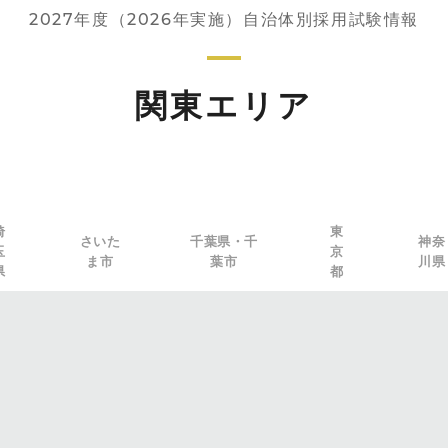
2027年度（2026年実施）自治体別採用試験情報
関東エリア
埼
東
さいた
千葉県・千
神奈
玉
京
ま市
葉市
川県
県
都