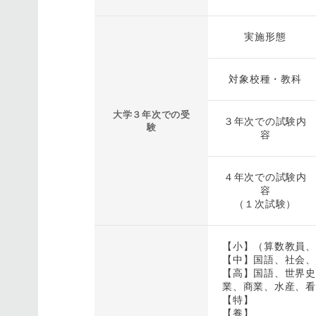
実施形態
対象校種・教科
大学３年次での受
３年次での試験内
験
容
４年次での試験内
容
（１次試験）
【小】（算数教員、
【中】国語、社会、
【高】国語、世界史
業、商業、水産、看
【特】
【養】