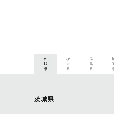
茨
栃
群
城
木
馬
県
県
県
茨城県